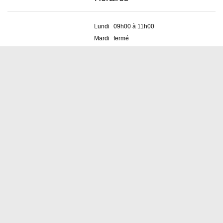
Lundi
09h00 à 11h00
Mardi
fermé
Mercredi
09h00 à 11h00
Jeudi
18h00 à 19h00
Vendredi
09h00 à 11h00
Services
Greffe municipal &
Contrôle des habitants
Tél. :
+41 21 801 79 27
E-mail :
administration@denens.ch
Bourse communale
GRF Sté fiduciaire SA
Rue de la Gare 13