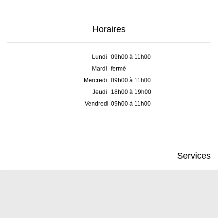
Horaires
Lundi
09h00 à 11h00
Mardi
fermé
Mercredi
09h00 à 11h00
Jeudi
18h00 à 19h00
Vendredi
09h00 à 11h00
Services
Greffe municipal &
Contrôle des habitants
Tél. :
+41 21 801 79 27
E-mail :
administration@denens.ch